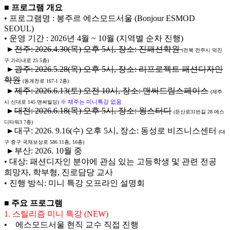
■ 프로그램 개요
• 프로그램명 : 봉주르 에스모드서울 (Bonjour ESMOD
SEOUL)
• 운영 기간 : 2026년 4월 ~ 10월 (지역별 순차 진행)
►
전주: 2026.4.30(목) 오후 5시, 장소: 진패션학원
(전북 전주시 덕진
구 가리내로 25 5층)
►
광주: 2026.5.28(목) 오후 5시, 장소: 리프로젝트 패션디자인
학원
(동계천로 167-1 2층)
►
제주: 2026.6.13(토) 오전 10시, 장소: 맨써드림스페이스
(제주
※ 제주는 미니특강 없음
시 신대로 145 맨써빌딩)
►
대전: 2026.6.18(목) 오후 5시, 장소: 윙스터디
(둔산로31번길 28 에스
디타워3 7층)
►대구: 2026. 9.16(수) 오후 5시, 장소: 동성로 비즈니스센터
(대
구 중구 국채보상로 586 11층, 16층)
►부산: 2026. 10월 중
• 대상: 패션디자인 분야에 관심 있는 고등학생 및 관련 전공
희망자, 학부형, 진로담당 교사
• 진행 방식: 미니 특강 오프라인 설명회
■ 주요 프로그램
1. 스틸리즘 미니 특강 (NEW)
• 에스모드서울 현직 교수 직접 진행